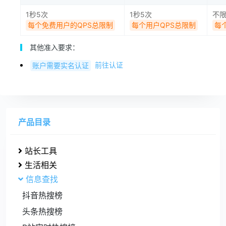
1秒5次
1秒5次
不
每个免费用户的QPS总限制
每个用户QPS总限制
每
其他准入要求：
前往认证
账户需要实名认证
产品目录
站长工具
生活相关
信息查找
抖音热搜榜
头条热搜榜