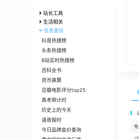
站长工具
生活相关
信息查找
抖音热搜榜
头条热搜榜
B站实时热搜榜
百科全书
货币换算
豆瓣电影评分top25
高考倒计时
历史上的今天
语音报时
免
今日品牌金价查询
1