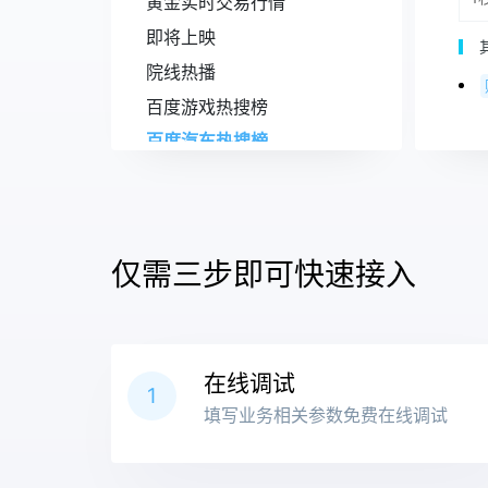
黄金实时交易行情
即将上映
院线热播
百度游戏热搜榜
百度汽车热搜榜
百度电视剧热搜榜
百度电影热搜榜
百度小说热搜榜
仅需三步即可快速接入
百度实时热搜榜
车牌归属地查询
骚扰电话查询
在线调试
域名IP信息查询
1
填写业务相关参数免费在线调试
微博热搜榜
王者战力查询接口