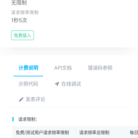
无限制
请求频率限制
1秒5次
免费接入
计费说明
API文档
错误码参照
示例代码
在线调试
发表评论
请求限制：
免费/测试用户请求频率限制
请求频率总限制
每