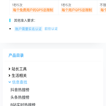
1秒5次
1秒5次
不
每个免费用户的QPS总限制
每个用户QPS总限制
每
其他准入要求：
前往认证
账户需要实名认证
产品目录
站长工具
生活相关
信息查找
抖音热搜榜
头条热搜榜
B站实时热搜榜