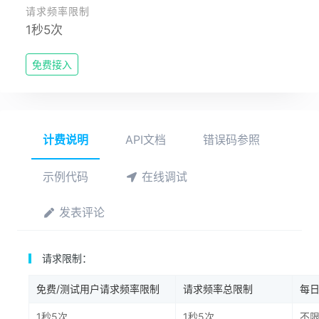
请求频率限制
1秒5次
免费接入
计费说明
API文档
错误码参照
示例代码
在线调试
发表评论
请求限制：
免费/测试用户请求频率限制
请求频率总限制
每
1秒5次
1秒5次
不