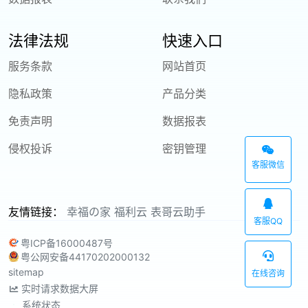
法律法规
快速入口
服务条款
网站首页
隐私政策
产品分类
免责声明
数据报表
侵权投诉
密钥管理
客服微信
友情链接：
幸福の家
福利云
表哥云助手
客服QQ
粤ICP备16000487号
粤公网安备44170202000132
sitemap
在线咨询
实时请求数据大屏
系统状态