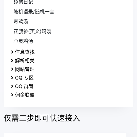
舔狗日记
随机语录/随机一言
毒鸡汤
花旗参(英文)鸡汤
心灵鸡汤
信息查找
解析相关
网站管理
QQ 专区
QQ 群管
佣金联盟
仅需三步即可快速接入