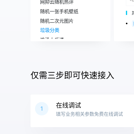
网抑云随机热评
随机一张手机壁纸
随机二次元图片
垃圾分类
鸡汤大乐透
舔狗日记
随机语录/随机一言
毒鸡汤
仅需三步即可快速接入
花旗参(英文)鸡汤
心灵鸡汤
信息查找
在线调试
解析相关
1
填写业务相关参数免费在线调试
网站管理
QQ 专区
QQ 群管