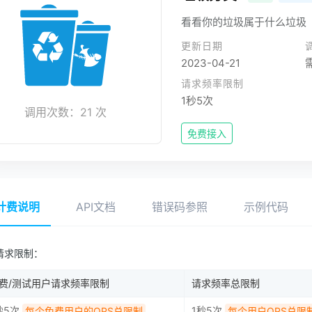
看看你的垃圾属于什么垃圾
更新日期
2023-04-21
请求频率限制
1秒5次
调用次数：21 次
免费接入
计费说明
API文档
错误码参照
示例代码
请求限制：
费/测试用户请求频率限制
请求频率总限制
秒5次
1秒5次
每个免费用户的QPS总限制
每个用户QPS总限